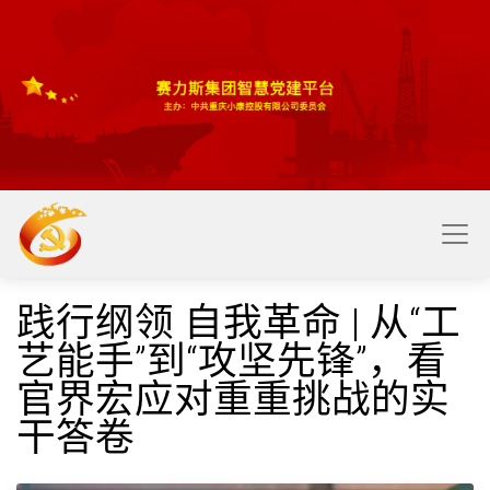
​​
践行纲领 自我革命 | 从“工
艺能手”到“攻坚先锋”，看
官界宏应对重重挑战的实
干答卷