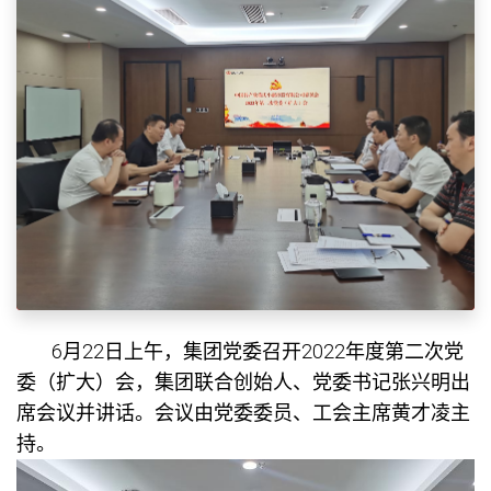
6月22日上午，集团党委召开2022年度第二次党
委（扩大）会，集团联合创始人、党委书记张兴明出
席会议并讲话。会议由党委委员、工会主席黄才凌主
持。